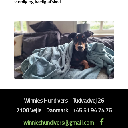
værdig og kærlig afsked.
Winnies Hundivers
Tudvadvej 26
7100 Vejle
Danmark
+45 51 94 74 76
winnieshundivers@gmail.com