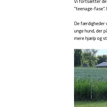
Vi fortsætter de
"teenage-fase". 
De færdigheder v
unge hund, der p
mere hjælp og st