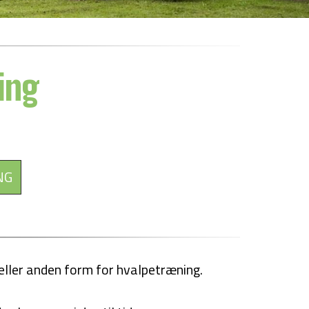
ing
NG
n eller anden form for hvalpetræning.