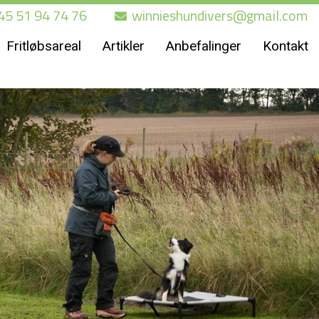
45 51 94 74 76
winnieshundivers@gmail.com
Fritløbsareal
Artikler
Anbefalinger
Kontakt